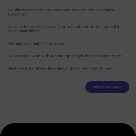
De slimme zet: renovatieplaten kopen voor een duurzame
toekomst
Ontdek de expertise van een industrieel schoonmaakbedrijf in
Oost-Vlaanderen
Uitvaart op maat in Antwerpen
De voordelen van verhuur van tapijttegel voor een evenement
Bestickering met een leuk design trekt meer mensen aan
Dienstverlening