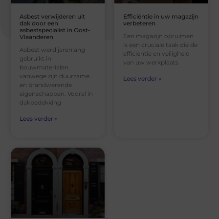
Asbest verwijderen uit
Efficiëntie in uw magazijn
dak door een
verbeteren
asbestspecialist in Oost-
Een magazijn opruimen
Vlaanderen
is een cruciale taak die de
Asbest werd jarenlang
efficiëntie en veiligheid
gebruikt in
van uw werkplaats
bouwmaterialen
vanwege zijn duurzame
Lees verder »
en brandwerende
eigenschappen. Vooral in
dakbedekking
Lees verder »