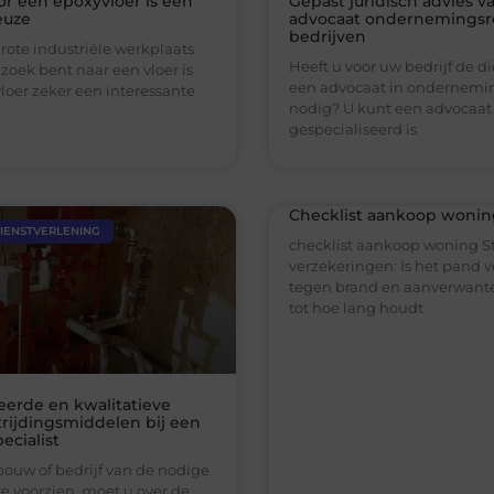
or een epoxyvloer is een
Gepast juridisch advies v
euze
advocaat ondernemingsr
bedrijven
grote industriële werkplaats
Heeft u voor uw bedrijf de d
zoek bent naar een vloer is
een advocaat in ondernemi
loer zeker een interessante
nodig? U kunt een advocaat
gespecialiseerd is
Checklist aankoop wonin
DIENSTVERLENING
checklist aankoop woning S
verzekeringen: Is het pand 
tegen brand en aanverwante 
tot hoe lang houdt
ceerde en kwalitatieve
rijdingsmiddelen bij een
ecialist
uw of bedrijf van de nodige
te voorzien, moet u over de