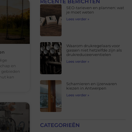
RECENTE BERICHTEN
SEO-tarieven en plannen: wat
je moet weten
Lees verder »
Waarom drukregelaars voor
gassen niet hetzelfde zijn als
ien
drukreduceerventielen
dige
Lees verder »
schap en
n gebieden
nut kan
Scharnieren en ijzerwaren
kiezen in Antwerpen
Lees verder »
CATEGORIEËN