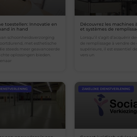
e toestellen: Innovatie en
Découvrez les machines à
 hand in hand
et systèmes de rempliss
van schoonheidsverzorging
Lorsqu’il s’agit d’acquérir d
voortdurend, met esthetische
de remplissage à vendre de 
 die steeds meer geavanceerde
supérieure, il est essentiel d
ichte oplossingen bieden.
vers un
genaar
DIENSTVERLENING
ZAKELIJKE DIENSTVERLENING