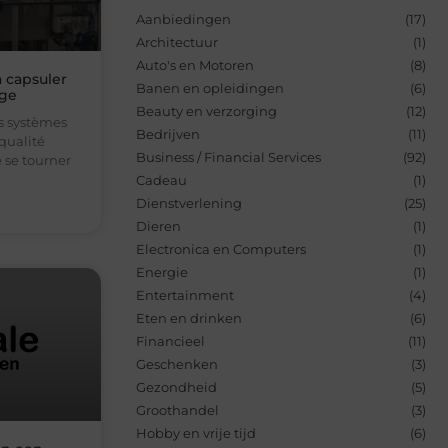
Aanbiedingen
(17)
Architectuur
(1)
Auto's en Motoren
(8)
 capsuler
Banen en opleidingen
(6)
age
Beauty en verzorging
(12)
es systèmes
Bedrijven
(11)
qualité
Business / Financial Services
(92)
e se tourner
Cadeau
(1)
Dienstverlening
(25)
Dieren
(1)
Electronica en Computers
(1)
Energie
(1)
Entertainment
(4)
Eten en drinken
(6)
Financieel
(11)
Geschenken
(3)
Gezondheid
(5)
Groothandel
(3)
Hobby en vrije tijd
(6)