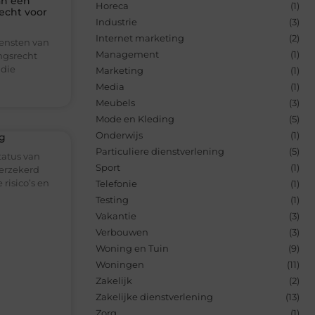
an een
Horeca
(1)
echt voor
Industrie
(3)
Internet marketing
(2)
iensten van
Management
(1)
ngsrecht
 die
Marketing
(1)
Media
(1)
Meubels
(3)
Mode en Kleding
(5)
Onderwijs
(1)
g
Particuliere dienstverlening
(5)
tatus van
Sport
(1)
verzekerd
risico’s en
Telefonie
(1)
Testing
(1)
Vakantie
(3)
Verbouwen
(3)
Woning en Tuin
(9)
Woningen
(11)
Zakelijk
(2)
Zakelijke dienstverlening
(13)
Zorg
(1)