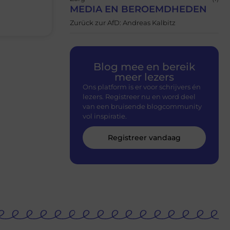
MEDIA EN BEROEMDHEDEN
Zurück zur AfD: Andreas Kalbitz
Blog mee en bereik
meer lezers
Ons platform is er voor schrijvers én
lezers. Registreer nu en word deel
van een bruisende blogcommunity
vol inspiratie.
Registreer vandaag