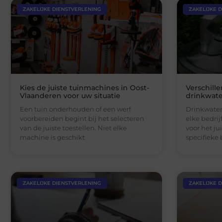
ZAKELIJKE DIENSTVERLENING
ZAKELIJKE 
Kies de juiste tuinmachines in Oost-
Verschill
Vlaanderen voor uw situatie
drinkwate
Een tuin onderhouden of een werf
Drinkwater
voorbereiden begint bij het selecteren
elke bedri
van de juiste toestellen. Niet elke
voor het ju
machine is geschikt
specifieke
ZAKELIJKE DIENSTVERLENING
ZAKELIJKE 