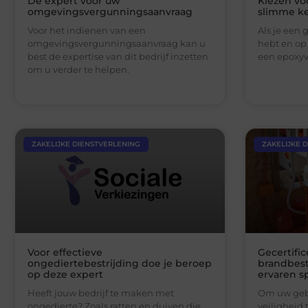
De expert voor uw
Kiezen vo
omgevingsvergunningsaanvraag
slimme k
Voor het indienen van een
Als je een 
omgevingsvergunningsaanvraag kan u
hebt en op 
best de expertise van dit bedrijf inzetten
een epoxyv
om u verder te helpen.
ZAKELIJKE DIENSTVERLENING
ZAKELIJKE 
Voor effectieve
Gecertifi
ongediertebestrijding doe je beroep
brandbest
op deze expert
ervaren sp
Heeft jouw bedrijf te maken met
Om uw gebo
ongedierte? Zoals ratten en duiven die
veiligheid 