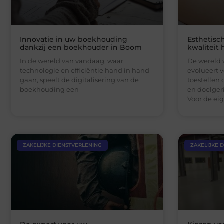
Innovatie in uw boekhouding
Esthetisch
dankzij een boekhouder in Boom
kwaliteit
In de wereld van vandaag, waar
De wereld 
technologie en efficiëntie hand in hand
evolueert 
gaan, speelt de digitalisering van de
toestellen
boekhouding een
en doelger
Voor de ei
ZAKELIJKE DIENSTVERLENING
ZAKELIJKE 