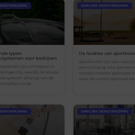
DIENSTVERLENING
ZAKELIJKE DIENSTVERLENING
ende typen
De locaties van sportkoo
rsystemen voor bedrijven
Sportkooien zijn een veelzij
systemen zijn onmisbaar in
aanvulling op elke gemeen
jfsomgeving, waarbij de keuze
worden meestal geplaatst i
iste systeem afhangt van de
waar de ruimte optimaal be
 behoeften en de
DIENSTVERLENING
ZAKELIJKE DIENSTVERLENING