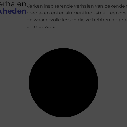
erhalen
Verken inspirerende verhalen van bekende f
jkheden
media- en entertainmentindustrie. Leer ov
de waardevolle lessen die ze hebben opged
en motivatie.