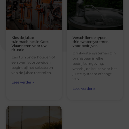
Kies de juiste
Verschillende typen
tuinmachines in Oost-
drinkwatersystemen
Vlaanderen voor uw
voor bedrijven
situatie
Drinkwatersystemen zijn
Een tuin onderhouden of
onmisbaar in elke
een werf voorbereiden
bedrijfsomgeving,
begint bij het selecteren
waarbij de keuze voor het
van de juiste toestellen.
juiste systeem afhangt
van
Lees verder »
Lees verder »