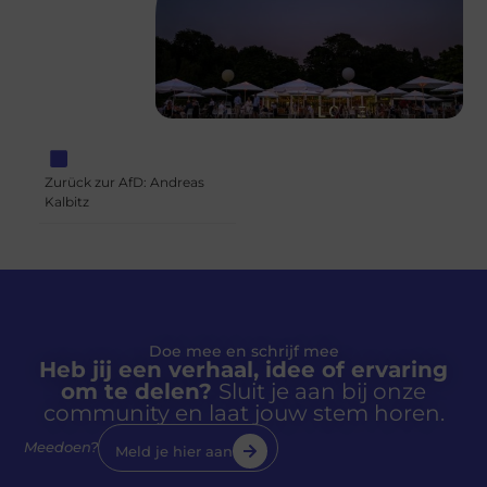
Zurück zur AfD: Andreas
Kalbitz
Doe mee en schrijf mee
Heb jij een verhaal, idee of ervaring
om te delen?
Sluit je aan bij onze
community en laat jouw stem horen.
Meedoen?
Meld je hier aan