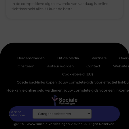
In de competitieve digitale wereld van vandaag is online
zichtbaarheid alles. U kunt de beste
Beroemdheden
Uit de Media
Partners
Over 
Ons team
Auteur worden
Contact
Website 
Cookiebeleid (EU)
Goede backlinks kopen: Jouw complete gids voor effectief linkbu
Hoe kan je online geld verdienen: jouw complete gids voor een inkomen
Bericht
categorie
@2025 - www.sociale-verkiezingen-2012.be. All Right Reserved.