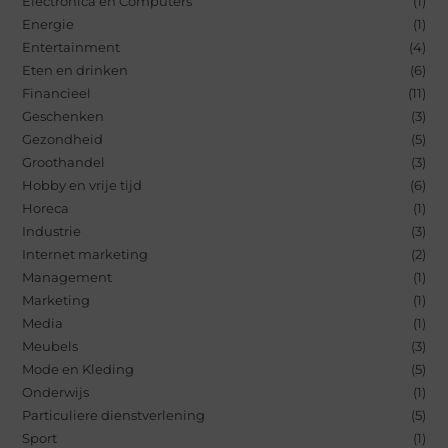
Electronica en Computers
(1)
Energie
(1)
Entertainment
(4)
Eten en drinken
(6)
Financieel
(11)
Geschenken
(3)
Gezondheid
(5)
Groothandel
(3)
Hobby en vrije tijd
(6)
Horeca
(1)
Industrie
(3)
Internet marketing
(2)
Management
(1)
Marketing
(1)
Media
(1)
Meubels
(3)
Mode en Kleding
(5)
Onderwijs
(1)
Particuliere dienstverlening
(5)
Sport
(1)