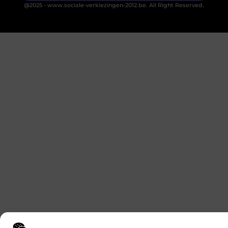
@2025 - www.sociale-verkiezingen-2012.be. All Right Reserved.