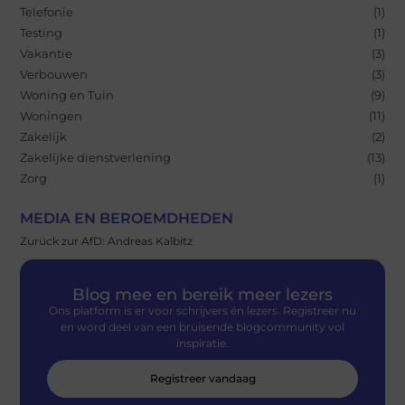
Telefonie
(1)
Testing
(1)
Vakantie
(3)
Verbouwen
(3)
Woning en Tuin
(9)
Woningen
(11)
Zakelijk
(2)
Zakelijke dienstverlening
(13)
Zorg
(1)
MEDIA EN BEROEMDHEDEN
Zurück zur AfD: Andreas Kalbitz
Blog mee en bereik meer lezers
Ons platform is er voor schrijvers én lezers. Registreer nu
en word deel van een bruisende blogcommunity vol
inspiratie.
Registreer vandaag