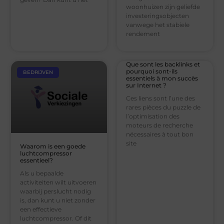
woonhuizen zijn geliefde
investeringsobjecten
vanwege het stabiele
rendement
Que sont les backlinks et
pourquoi sont-ils
BEDRIJVEN
essentiels à mon succès
sur Internet ?
Ces liens sont l’une des
rares pièces du puzzle de
l’optimisation des
moteurs de recherche
nécessaires à tout bon
site
Waarom is een goede
luchtcompressor
essentieel?
Als u bepaalde
activiteiten wilt uitvoeren
waarbij perslucht nodig
is, dan kunt u niet zonder
een effectieve
luchtcompressor. Of dit