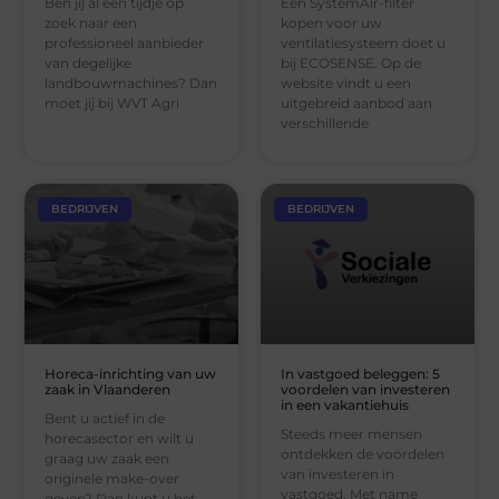
Ben jij al een tijdje op
Een SystemAir-filter
zoek naar een
kopen voor uw
professioneel aanbieder
ventilatiesysteem doet u
van degelijke
bij ECOSENSE. Op de
landbouwmachines? Dan
website vindt u een
moet jij bij WVT Agri
uitgebreid aanbod aan
verschillende
BEDRIJVEN
BEDRIJVEN
Horeca-inrichting van uw
In vastgoed beleggen: 5
zaak in Vlaanderen
voordelen van investeren
in een vakantiehuis
Bent u actief in de
Steeds meer mensen
horecasector en wilt u
ontdekken de voordelen
graag uw zaak een
van investeren in
originele make-over
vastgoed. Met name
geven? Dan kunt u het