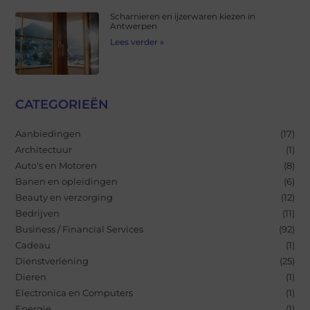
Scharnieren en ijzerwaren kiezen in
Antwerpen
Lees verder »
CATEGORIEËN
Aanbiedingen
(17)
Architectuur
(1)
Auto's en Motoren
(8)
Banen en opleidingen
(6)
Beauty en verzorging
(12)
Bedrijven
(11)
Business / Financial Services
(92)
Cadeau
(1)
Dienstverlening
(25)
Dieren
(1)
Electronica en Computers
(1)
Energie
(1)