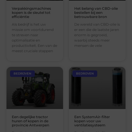
Verpakkingsmachines
Het belang van CBD-olie
kopen is de sleutel tot
bestellen bij een
efficiëntie
betrouwbare bron
Als bedrijf is het uw
De wereld van CBD-olie is
missie om voortdurend
er een die de laatste jaren
te streven naar
enorm is gegroeid,
optimalisatie en
waarbij steeds meer
productiviteit. Een van de
mensen de vele
meest cruciale stappen
BEDRIJVEN
BEDRIJVEN
Een degelijke tractor
Een SystemAir-filter
huren of kopen in de
kopen voor uw
provincie Antwerpen
ventilatiesysteem