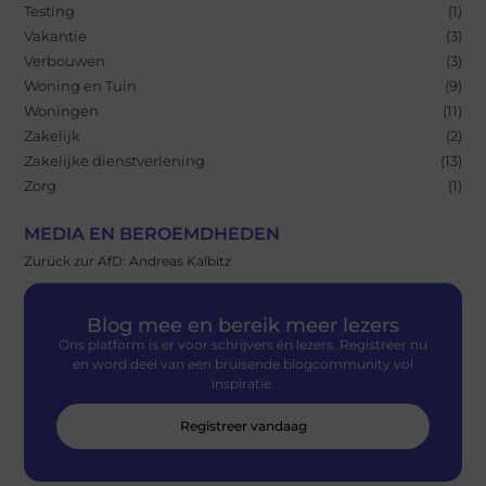
Testing
(1)
Vakantie
(3)
Verbouwen
(3)
Woning en Tuin
(9)
Woningen
(11)
Zakelijk
(2)
Zakelijke dienstverlening
(13)
Zorg
(1)
MEDIA EN BEROEMDHEDEN
Zurück zur AfD: Andreas Kalbitz
Blog mee en bereik meer lezers
Ons platform is er voor schrijvers én lezers. Registreer nu
en word deel van een bruisende blogcommunity vol
inspiratie.
Registreer vandaag