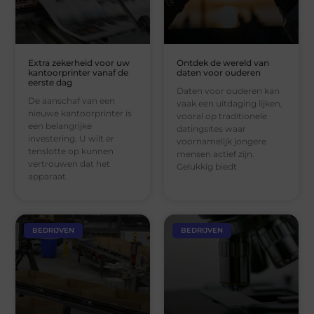
Extra zekerheid voor uw
Ontdek de wereld van
kantoorprinter vanaf de
daten voor ouderen
eerste dag
Daten voor ouderen kan
De aanschaf van een
vaak een uitdaging lijken,
nieuwe kantoorprinter is
vooral op traditionele
een belangrijke
datingsites waar
investering. U wilt er
voornamelijk jongere
tenslotte op kunnen
mensen actief zijn.
vertrouwen dat het
Gelukkig biedt
apparaat
BEDRIJVEN
BEDRIJVEN