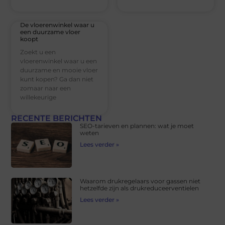
De vloerenwinkel waar u
een duurzame vloer
koopt
Zoekt u een
vloerenwinkel waar u een
duurzame en mooie vloer
kunt kopen? Ga dan niet
zomaar naar een
willekeurige
RECENTE BERICHTEN
SEO-tarieven en plannen: wat je moet
weten
Lees verder »
Waarom drukregelaars voor gassen niet
hetzelfde zijn als drukreduceerventielen
Lees verder »