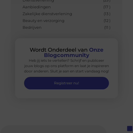
Dienstverlening
(25 )
Aanbiedingen
(17 )
Zakelijke dienstverlening
(13 )
Beauty en verzorging
(12 )
Bedrijven
(11 )
Wordt Onderdeel van
Onze
Blogcommunity
Heb jij iets te vertellen? Schrijf en publiceer
jouw blogs op ons platform en laat je inspireren
door anderen. Sluit je aan en start vandaag nog!
Registreer nu!