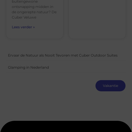
buitengewone
ontsnapping midden in
de ongerepte natuur? De
Cuber Veluwe
Lees verder »
Ervaar de Natuur als Nooit Tevoren met Cuber Outdoor Suites
Glamping in Nederland
Vakantie