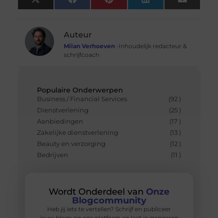
X
Facebook
Pinterest
LinkedIn
Email
(Twitter)
Auteur
Milan Verhoeven
-Inhoudelijk redacteur &
schrijfcoach
Populaire Onderwerpen
Business / Financial Services
(92 )
Dienstverlening
(25 )
Aanbiedingen
(17 )
Zakelijke dienstverlening
(13 )
Beauty en verzorging
(12 )
Bedrijven
(11 )
Wordt Onderdeel van
Onze
Blogcommunity
Heb jij iets te vertellen? Schrijf en publiceer
jouw blogs op ons platform en laat je inspireren