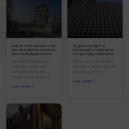
Laat je merk spreken met
Je gevel reinigen in
een doordachte architect
Antwerpen vraagt eerst
voor bedrijfsgebouwen
om grondig onderhoud
Een bedrijfsgebouw is
Heb je net je gevel laten
meer dan louter een
reinigen in Antwerpen en
werkplek. Het is een
vraag je je af hoe
fysieke vertaling van je
Lees verder »
Lees verder »