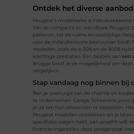
Ontdek het diverse aanbo
Peugeot’s modelreeks is indrukwekkend en
Van de compacte en wendbare Peugeot 208
parkeren, tot de ruime en veelzijdige Peu
voor de milieubewuste bestuurder biedt 
modellen, zoals de e-208 en de 3008 Hybri
krachtige prestaties. Een bezoek aan
een 
Brugge biedt je de mogelijkheid om deze 
vergelijken.
Stap vandaag nog binnen bij 
Ben je overtuigd van de charme en kwalite
te ondernemen. Garage Scheerens, jouw g
je uit om hun showroom te bezoeken. Hier 
Peugeot modellen ontdekken en je laten a
specifieke vragen hebt, een proefrit wilt 
financieringsopties, deze garage staat voor