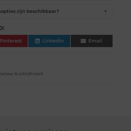
opties zijn beschikbaar?
▼
p:
Pinterest
LinkedIn
Email
dacteur & schrijfcoach