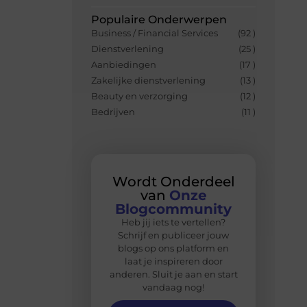
Populaire Onderwerpen
Business / Financial Services
(92 )
Dienstverlening
(25 )
Aanbiedingen
(17 )
Zakelijke dienstverlening
(13 )
Beauty en verzorging
(12 )
Bedrijven
(11 )
Wordt Onderdeel
van
Onze
Blogcommunity
Heb jij iets te vertellen?
Schrijf en publiceer jouw
blogs op ons platform en
laat je inspireren door
anderen. Sluit je aan en start
vandaag nog!