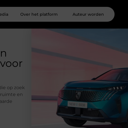
edia
Over het platform
Auteur worden
in
 voor
die op zoek
t ruimte en
waarde