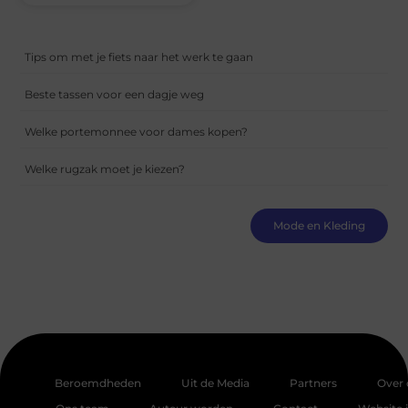
Tips om met je fiets naar het werk te gaan
Beste tassen voor een dagje weg
Welke portemonnee voor dames kopen?
Welke rugzak moet je kiezen?
Mode en Kleding
Beroemdheden
Uit de Media
Partners
Over 