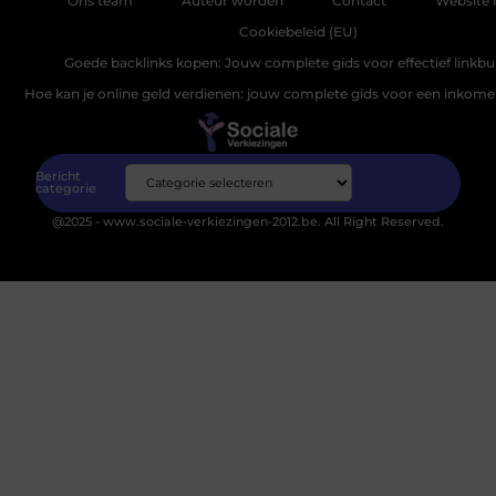
Ons team
Auteur worden
Contact
Website 
Cookiebeleid (EU)
Goede backlinks kopen: Jouw complete gids voor effectief linkbu
Hoe kan je online geld verdienen: jouw complete gids voor een inkomen
Bericht
categorie
@2025 - www.sociale-verkiezingen-2012.be. All Right Reserved.