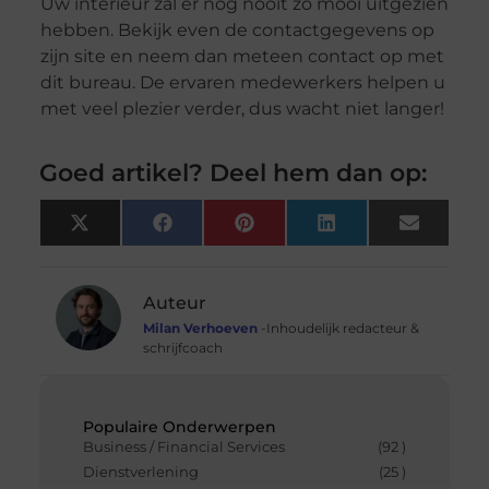
Uw interieur zal er nog nooit zo mooi uitgezien
hebben. Bekijk even de contactgegevens op
zijn site en neem dan meteen contact op met
dit bureau. De ervaren medewerkers helpen u
met veel plezier verder, dus wacht niet langer!
Goed artikel? Deel hem dan op:
X
Facebook
Pinterest
LinkedIn
Email
(Twitter)
Auteur
Milan Verhoeven
-Inhoudelijk redacteur &
schrijfcoach
Populaire Onderwerpen
Business / Financial Services
(92 )
Dienstverlening
(25 )