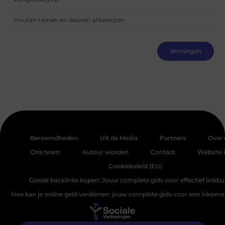
Houten ramen en deuren antwerpen
Woningen
Beroemdheden
Uit de Media
Partners
Over 
Ons team
Auteur worden
Contact
Website 
Cookiebeleid (EU)
Goede backlinks kopen: Jouw complete gids voor effectief linkbu
Hoe kan je online geld verdienen: jouw complete gids voor een inkomen