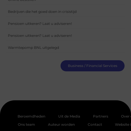
Bedrijven die het goed doen in crisistijd
Pensioen uitkeren? Laat u adviseren!
Pensioen uitkeren? Laat u adviseren!
Warmtepomp BNL uitgelegd
Business / Financial Services
Beroemdheden
Uit de Media
Partners
Over 
Ons team
Auteur worden
Contact
Website 