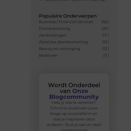
Populaire Onderwerpen
Business / Financial Services
(92 )
Dienstverlening
(25 )
Aanbiedingen
(17 )
Zakelijke dienstverlening
(13 )
Beauty en verzorging
(12 )
Bedrijven
(11 )
Wordt Onderdeel
van
Onze
Blogcommunity
Heb jij iets te vertellen?
Schrijf en publiceer jouw
blogs op ons platform en
laat je inspireren door
anderen. Sluit je aan en start
vandaag nog!