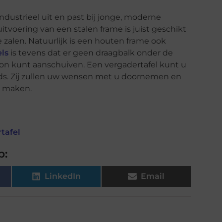
industrieel uit en past bij jonge, moderne
uitvoering van een stalen frame is juist geschikt
 zalen. Natuurlijk is een houten frame ook
ls
is tevens dat er geen draagbalk onder de
oon kunt aanschuiven. Een vergadertafel kunt u
ds. Zij zullen uw wensen met u doornemen en
r maken.
tafel
p:
LinkedIn
Email