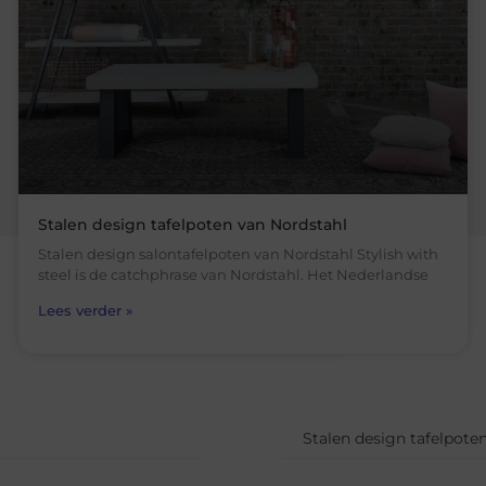
Stalen design tafelpoten van Nordstahl
Stalen design salontafelpoten van Nordstahl Stylish with
steel is de catchphrase van Nordstahl. Het Nederlandse
Lees verder »
Stalen design tafelpote