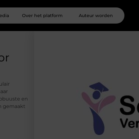
edia
Over het platform
Auteur worden
or
lair
maar
robuuste en
jn gemaakt