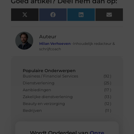
Goed artikel? Deel hem dan op:
X
Facebook
LinkedIn
Email
(Twitter)
Auteur
Milan Verhoeven
-Inhoudelijk redacteur &
schrijfcoach
Populaire Onderwerpen
Business / Financial Services
(92 )
Dienstverlening
(25 )
Aanbiedingen
(17 )
Zakelijke dienstverlening
(13 )
Beauty en verzorging
(12 )
Bedrijven
(11 )
Wordt Onderdeel van
Onze