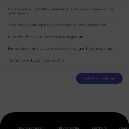
Nieuwe autoruiten laten plaatsen in Antwerpen: Waarom het
essentieel is
Landbouwwerktuigen bij deze expert in Oost-Vlaanderen
Autoschade laat u repareren in deze garage
Een snelle renting van een elektrische wagen bij deze garage
Taxi Schiphol by Schipholtaxi.Pro
Auto's en Motoren
Beroemdheden
Uit de Media
Partners
Over 