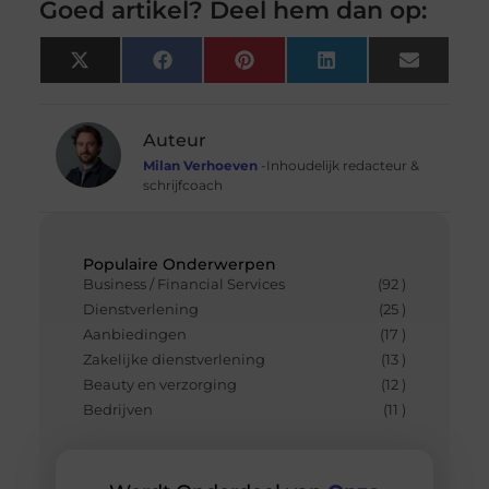
Goed artikel? Deel hem dan op:
X
Facebook
Pinterest
LinkedIn
Email
(Twitter)
Auteur
Milan Verhoeven
-Inhoudelijk redacteur &
schrijfcoach
Populaire Onderwerpen
Business / Financial Services
(92 )
Dienstverlening
(25 )
Aanbiedingen
(17 )
Zakelijke dienstverlening
(13 )
Beauty en verzorging
(12 )
Bedrijven
(11 )