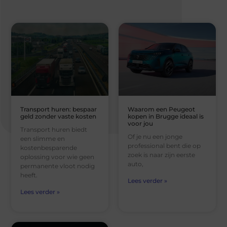
Transport huren: bespaar
Waarom een Peugeot
geld zonder vaste kosten
kopen in Brugge ideaal is
voor jou
Transport huren biedt
Of je nu een jonge
een slimme en
professional bent die op
kostenbesparende
zoek is naar zijn eerste
oplossing voor wie geen
auto,
permanente vloot nodig
heeft.
Lees verder »
Lees verder »