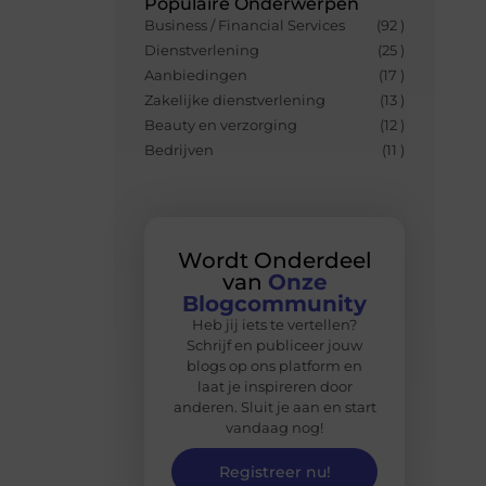
Populaire Onderwerpen
Business / Financial Services
(92 )
Dienstverlening
(25 )
Aanbiedingen
(17 )
Zakelijke dienstverlening
(13 )
Beauty en verzorging
(12 )
Bedrijven
(11 )
Wordt Onderdeel
van
Onze
Blogcommunity
Heb jij iets te vertellen?
Schrijf en publiceer jouw
blogs op ons platform en
laat je inspireren door
anderen. Sluit je aan en start
vandaag nog!
Registreer nu!