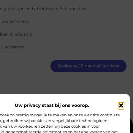
en goedkope en betrouwbare Schiphol taxi !
r ondernemers
oen in crisistijd
 u adviseren!
Business / Financial Services
Uw privacy staat bij ons voorop.
oek zo prettig mogelijk te maken en onze website continu te
, gebruiken wij cookies en vergelijkbare technologieën.
k van uw voorkeuren zetten wij deze cookies in voor
tact
Website index
Cookiebeleid (EU)
ld gepersonaliseerde advertenties en het analyseren van het