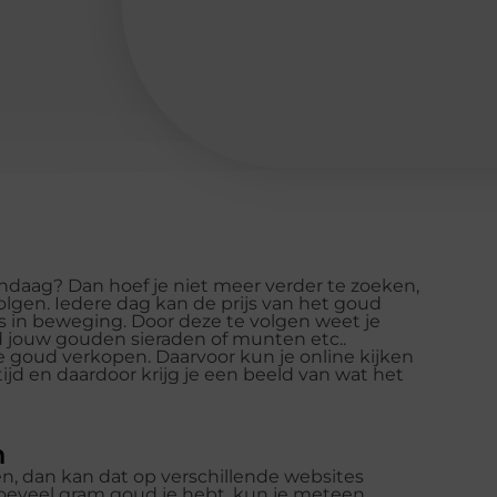
ndaag? Dan hoef je niet meer verder te zoeken,
olgen. Iedere dag kan de prijs van het goud
s in beweging. Door deze te volgen weet je
eeld jouw gouden sieraden of munten etc..
e goud verkopen. Daarvoor kun je online kijken
ijd en daardoor krijg je een beeld van wat het
n
en, dan kan dat op verschillende websites
hoeveel gram goud je hebt, kun je meteen