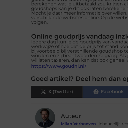
berekenen wat je uitbetaald zou krijgen al
goudshops kan je dit ook laten berekene
Mocht je daar meer informatie over willen
verschillende websites online. Op de web
volgen.
Online goudprijs vandaag inz
Iedere dag kun je
de goudprijs van vandaag
werkwijze of hoe dat de prijs tot stand k
bijvoorbeeld bij verschillende goudshop t
worden en zij beantwoorden ze graag. Als
wil laten taxeren, dan kan dat ook geheel v
https://www.goudnl.nl/
Goed artikel? Deel hem dan o
X (Twitter)
Facebook
Auteur
Milan Verhoeven
-Inhoudelijk re