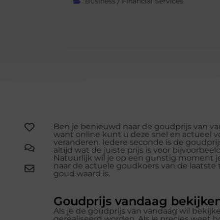
Business / Financial Services
Ben je benieuwd naar de goudprijs van va
want online
kunt u deze snel en actueel v
veranderen. Iedere seconde is de goudprij
altijd wat de juiste prijs is voor bijvoorb
Natuurlijk wil je op een gunstig moment j
naar de actuele goudkoers van de laatste t
goud waard is.
Goudprijs vandaag bekijke
Als je de goudprijs van vandaag wil bekijk
gerealiseerd worden. Als je precies weet 