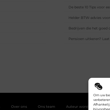
De beste 10 Tips voor e
Helder BTW-advies voo
Bedrijven die het goed d
Pensioen uitkeren? Laat
Om uw bez
verbeteren
Afhankelij
s
Over ons
Ons team
Auteur worden
Con
bijvoorbee