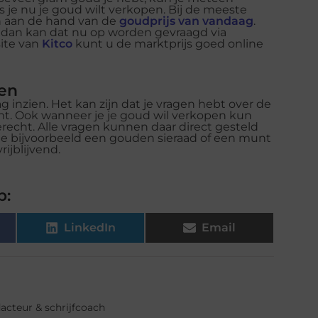
s je nu je goud wilt verkopen. Bij de meeste
n aan de hand van de
goudprijs van vandaag
.
, dan kan dat nu op worden gevraagd via
site van
Kitco
kunt u de marktprijs goed online
ien
 inzien. Het kan zijn dat je vragen hebt over de
omt. Ook wanneer je je goud wil verkopen kun
erecht. Alle vragen kunnen daar direct gesteld
 je bijvoorbeeld een gouden sieraad of een munt
rijblijvend.
p:
LinkedIn
Email
dacteur & schrijfcoach