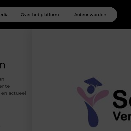
edia
Over het platform
Auteur worden
en
an
er te
 en actueel
n