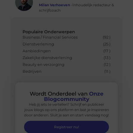
Milan Verhoeven
-Inhoudelijk redacteur &
schrijfcoach
Populaire Onderwerpen
Business / Financial Services
(92 )
Dienstverlening
(25 )
Aanbiedingen
(17 )
Zakelijke dienstverlening
(13 )
Beauty en verzorging
(12 )
Bedrijven
(11 )
Wordt Onderdeel van
Onze
Blogcommunity
Heb jij iets te vertellen? Schrijf en publiceer
jouw blogs op ons platform en laat je inspireren
door anderen. Sluit je aan en start vandaag nog!
Registreer nu!