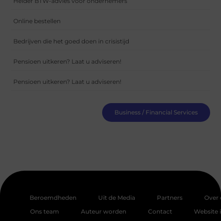
Helder BTW-advies voor ondernemers
Online bestellen
Bedrijven die het goed doen in crisistijd
Pensioen uitkeren? Laat u adviseren!
Pensioen uitkeren? Laat u adviseren!
Business / Financial Services
Beroemdheden
Uit de Media
Partners
Over 
Ons team
Auteur worden
Contact
Website 